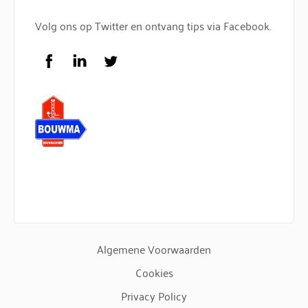
Torenkranen
Bouwlift huren
Volg ons op Twitter en ontvang tips via Facebook.
Service
FAQ
Facebook
LinkedIn
Twitter
Logo Bouwma Bouwmachines BV
Algemene Voorwaarden
Cookies
Privacy Policy