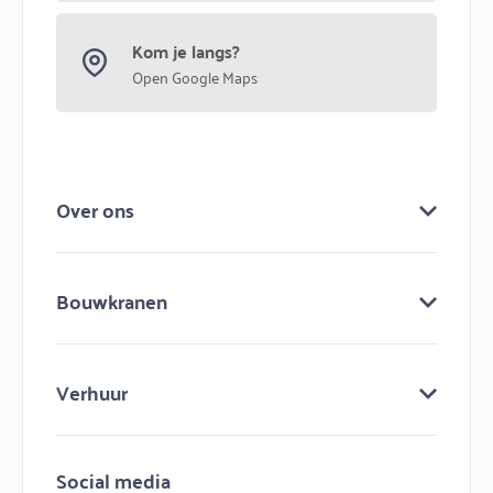
Kom je langs?
Open Google Maps
Over ons
Over ons
Bouwkranen
Keuringen
Bouw mee aan bouwma
Bouwkranen
Nieuws
Verhuur
Lijmkranen
Contact
Minihijskranen
Bouwmachines huren
Hijskranen
Social media
Bouwkraan huren