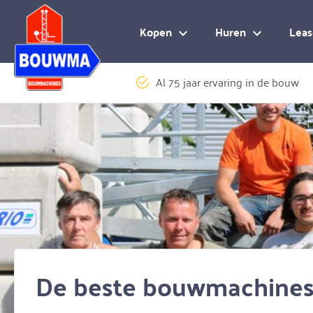
Logo Bouwma Bouwmachines BV
Kopen
Huren
Leas
Al 75 jaar ervaring in de bouw
De beste bouwmachines 