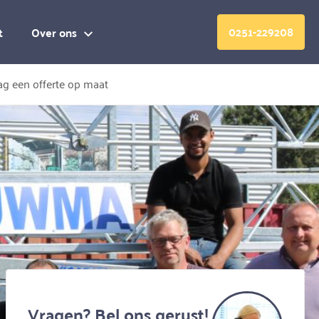
0251-229208
t
Over ons
g een offerte op maat
Vragen? Bel ons gerust!