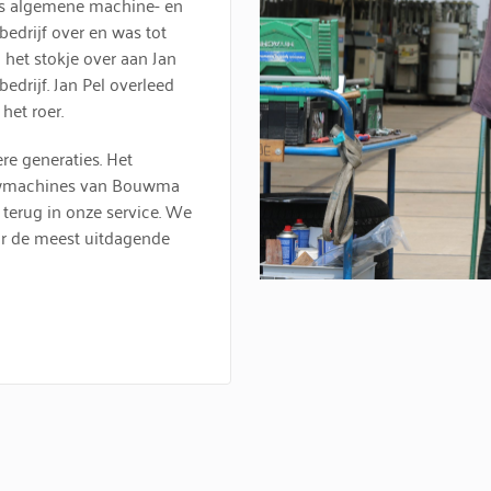
 als algemene machine- en
edrijf over en was tot
 het stokje over aan Jan
edrijf. Jan Pel overleed
het roer.
e generaties. Het
bouwmachines van Bouwma
 terug in onze service. We
or de meest uitdagende