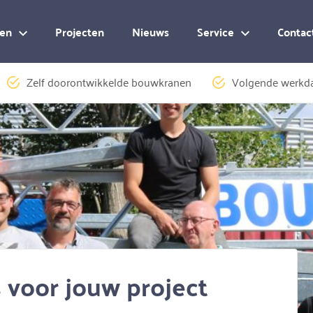
en
Projecten
Nieuws
Service
Contac
Zelf doorontwikkelde bouwkranen
Volgende werkda
voor jouw project