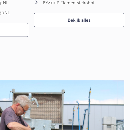
31NL
BY400P Elementstelrobot
350NL
Bekijk alles