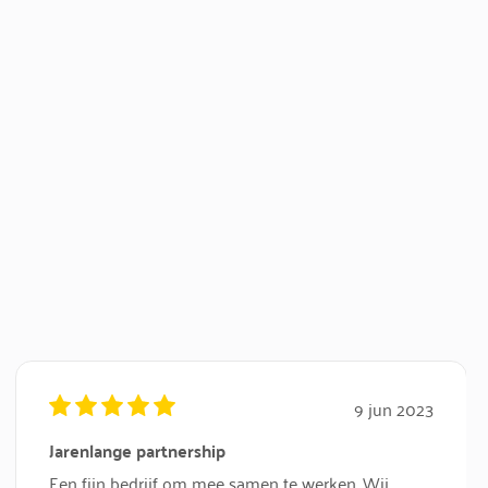
9 jun 2023
Jarenlange partnership
Een fijn bedrijf om mee samen te werken. Wij