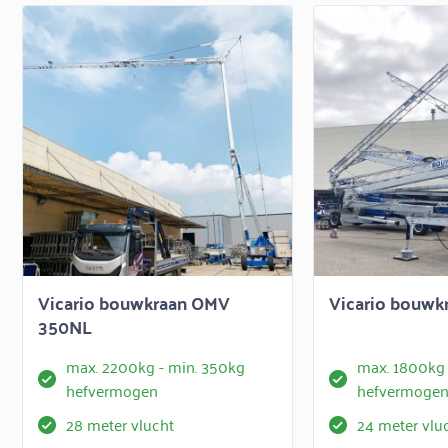
Vicario bouwkraan OMV
Vicario bouw
350NL
max. 2200kg - min. 350kg
max. 1800kg 
hefvermogen
hefvermoge
28 meter vlucht
24 meter vlu