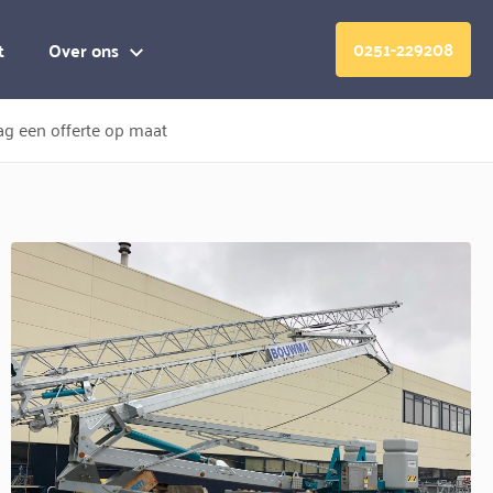
0251-229208
t
Over ons
g een offerte op maat