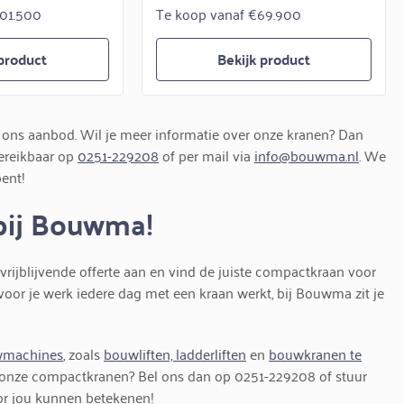
101.500
Te koop vanaf €69.900
 product
Bekijk product
ns aanbod. Wil je meer informatie over onze kranen? Dan
bereikbaar op
0251-229208
of per mail via
info@bouwma.nl
. We
bent!
bij Bouwma!
ijblijvende offerte aan en vind de juiste compactkraan voor
f voor je werk iedere dag met een kraan werkt, bij Bouwma zit je
machines
, zoals
bouwliften,
ladderliften
en
bouwkranen te
er onze compactkranen? Bel ons dan op 0251-229208 of stuur
or jou kunnen betekenen!