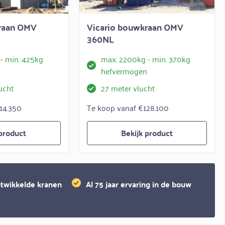
kraan OMV
Vicario bouwkraan OMV
360NL
- min. 425kg
max. 2200kg - min. 370kg
n
hefvermogen
ucht
27 meter vlucht
14.350
Te koop vanaf €128.100
 product
Bekijk product
twikkelde kranen
Al 75 jaar ervaring in de bouw