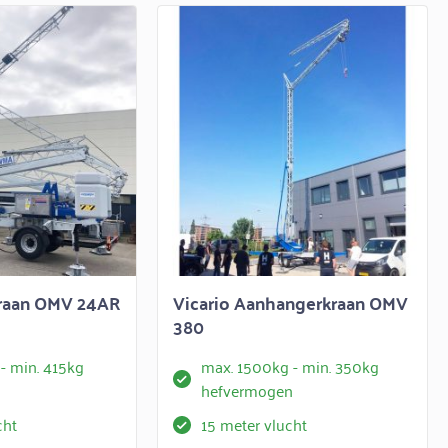
kraan OMV 24AR
Vicario Aanhangerkraan OMV
380
- min. 415kg
max. 1500kg - min. 350kg
n
hefvermogen
cht
15 meter vlucht