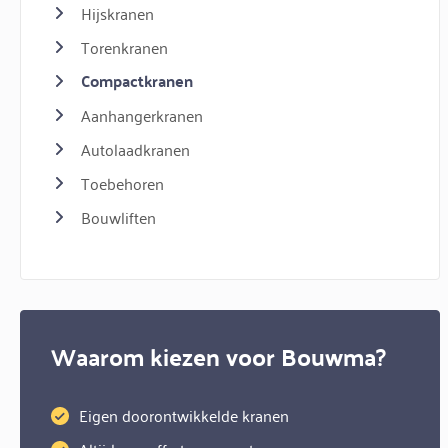
Hijskranen
Torenkranen
Compactkranen
Aanhangerkranen
Autolaadkranen
Toebehoren
Bouwliften
Waarom kiezen voor Bouwma?
Eigen doorontwikkelde kranen