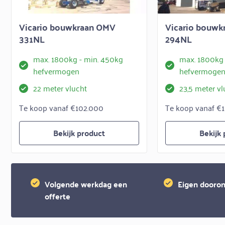
Vicario bouwkraan OMV
Vicario bouw
331NL
294NL
max. 1800kg - min. 450kg
max. 1800kg 
hefvermogen
hefvermoge
22 meter vlucht
23,5 meter vl
Te koop vanaf €102.000
Te koop vanaf €1
Bekijk product
Bekijk
Volgende werkdag een
Eigen dooron
offerte