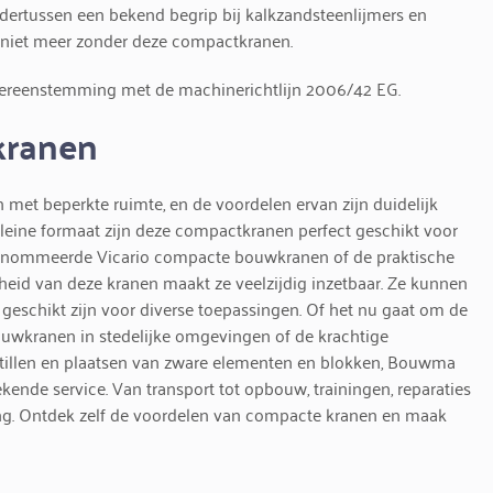
ondertussen een bekend begrip bij kalkzandsteenlijmers en
niet meer zonder deze compactkranen.
ereenstemming met de machinerichtlijn 2006/42 EG.
kranen
met beperkte ruimte, en de voordelen ervan zijn duidelijk
kleine formaat zijn deze compactkranen perfect geschikt voor
 gerenommeerde Vicario compacte bouwkranen of de praktische
d van deze kranen maakt ze veelzijdig inzetbaar. Ze kunnen
eschikt zijn voor diverse toepassingen. Of het nu gaat om de
uwkranen in stedelijke omgevingen of de krachtige
tillen en plaatsen van zware elementen en blokken, Bouwma
ekende service. Van transport tot opbouw, trainingen, reparaties
ing. Ontdek zelf de voordelen van compacte kranen en maak