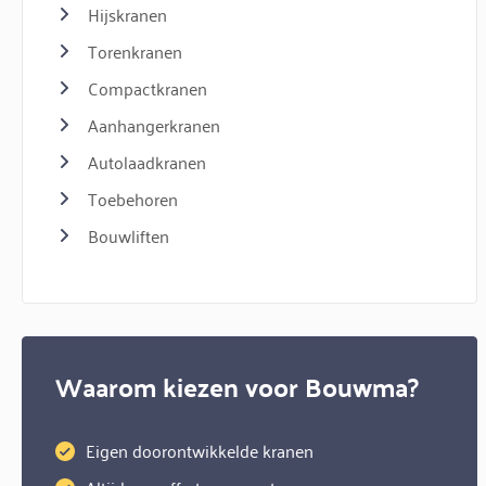
Hijskranen
Torenkranen
Compactkranen
Aanhangerkranen
Autolaadkranen
Toebehoren
Bouwliften
Waarom kiezen voor Bouwma?
Eigen doorontwikkelde kranen