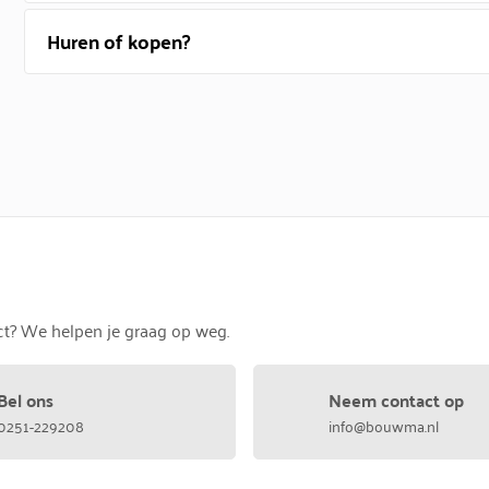
Huren of kopen?
uct? We helpen je graag op weg.
Bel ons
Neem contact op
0251-229208
info@bouwma.nl