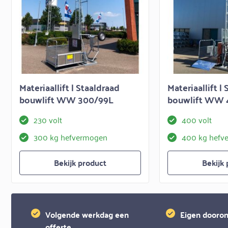
Materiaallift | Staaldraad
Materiaallift |
bouwlift WW 300/99L
bouwlift WW 
230 volt
400 volt
300 kg hefvermogen
400 kg hefv
Bekijk product
Bekijk
Volgende werkdag een
Eigen dooron
offerte