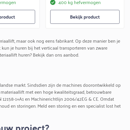
ermogen
400 kg hefvermogen
 product
Bekijk product
aallift, maar ook nog eens fabrikant. Op deze manier ben je
t kun je huren bij het verticaal transporteren van zware
eriaallift huren? Bekijk dan ons aanbod.
landse markt. Sindsdien zijn de machines doorontwikkeld op
n materiaallift met een hoge kwaliteitsgraad, betrouwbare
N 12158-1+A1 en Machinerichtlijn 2006/42EG & CE. Omdat
rhoud en storingen. Meld een storing en een specialist lost het
ouw project?