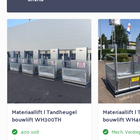
Materiaallift | Tandheugel
Materiaallift 
bouwlift WH300TH
bouwlift WH
400 volt
Mech. Verdie