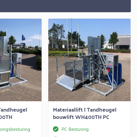
| Tandheugel
Materiaallift | Tandheugel
400TH
bouwlift WH400TH PC
pingsbesturing
PC Besturing