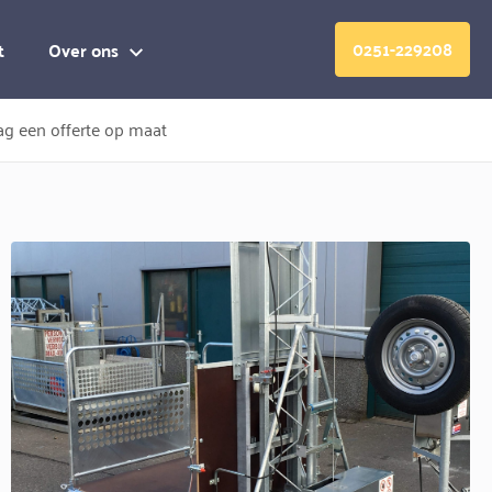
0251-229208
t
Over ons
g een offerte op maat