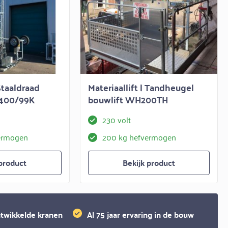
 Staaldraad
Materiaallift | Tandheugel
400/99K
bouwlift WH200TH
230 volt
ermogen
200 kg hefvermogen
 product
Bekijk product
twikkelde kranen
Al 75 jaar ervaring in de bouw