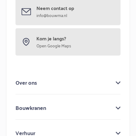
Neem contact op
info@bouwma.nl
Kom je langs?
Open Google Maps
Over ons
Over ons
Bouwkranen
Keuringen
Bouw mee aan bouwma
Bouwkranen
Nieuws
Verhuur
Lijmkranen