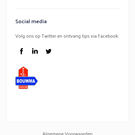
Contact
Minihijskranen
Bouwmachines huren
Hijskranen
Social media
Bouwkraan huren
Torenkranen
Bouwlift huren
Volg ons op Twitter en ontvang tips via Facebook.
Service
FAQ
Facebook
LinkedIn
Twitter
Logo Bouwma Bouwmachines BV
Algemene Voorwaarden