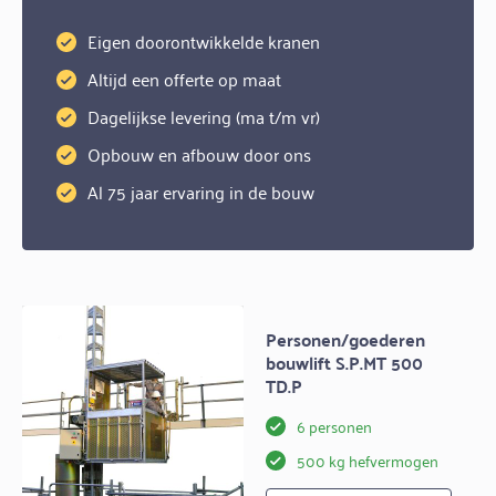
Eigen doorontwikkelde kranen
Altijd een offerte op maat
Dagelijkse levering (ma t/m vr)
Opbouw en afbouw door ons
Al 75 jaar ervaring in de bouw
Personen/goederen
bouwlift S.P.MT 500
TD.P
6 personen
500 kg hefvermogen