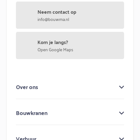
Neem contact op
info@bouwma.nl
Kom je langs?
Open Google Maps
Over ons
Over ons
Bouwkranen
Keuringen
Bouw mee aan bouwma
Bouwkranen
Nieuws
Verhuur
Lijmkranen