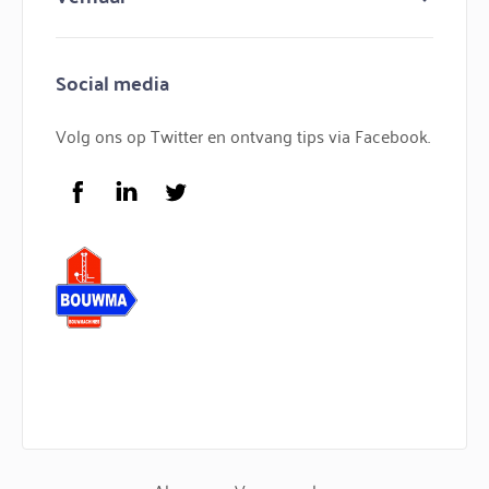
Contact
Minihijskranen
Bouwmachines huren
Hijskranen
Social media
Bouwkraan huren
Torenkranen
Bouwlift huren
Volg ons op Twitter en ontvang tips via Facebook.
Service
FAQ
Facebook
LinkedIn
Twitter
Logo Bouwma Bouwmachines BV