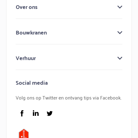
Over ons
Over ons
Bouwkranen
Keuringen
Bouw mee aan bouwma
Bouwkranen
Nieuws
Verhuur
Lijmkranen
Contact
Minihijskranen
Bouwmachines huren
Hijskranen
Social media
Bouwkraan huren
Torenkranen
Bouwlift huren
Volg ons op Twitter en ontvang tips via Facebook.
Service
FAQ
Facebook
LinkedIn
Twitter
Logo Bouwma Bouwmachines BV