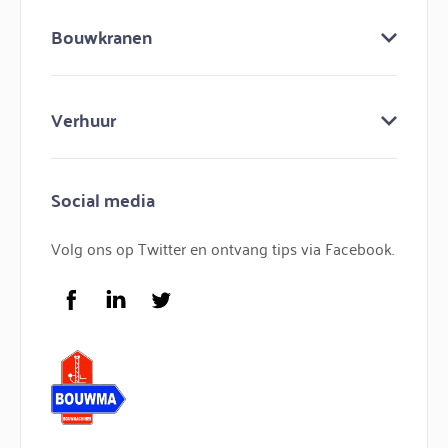
Over ons
Bouwkranen
Keuringen
Bouw mee aan bouwma
Bouwkranen
Nieuws
Verhuur
Lijmkranen
Contact
Minihijskranen
Bouwmachines huren
Hijskranen
Social media
Bouwkraan huren
Torenkranen
Bouwlift huren
Volg ons op Twitter en ontvang tips via Facebook.
Service
FAQ
Facebook
LinkedIn
Twitter
Logo Bouwma Bouwmachines BV