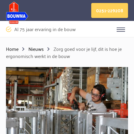
Logo Bouwma Bouwmachines BV
0251-229208
Al 75 jaar ervaring in de bouw
Sluite
Home
Nieuws
Zorg goed voor je lijf, dit is hoe je
ergonomisch werkt in de bouw