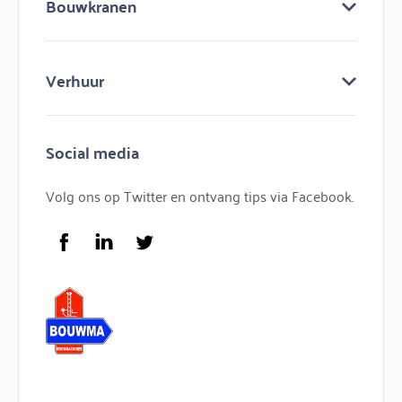
Bouwkranen
Keuringen
Bouw mee aan bouwma
Bouwkranen
Nieuws
Verhuur
Lijmkranen
Contact
Minihijskranen
Bouwmachines huren
Hijskranen
Social media
Bouwkraan huren
Torenkranen
Bouwlift huren
Volg ons op Twitter en ontvang tips via Facebook.
Service
FAQ
Facebook
LinkedIn
Twitter
Logo Bouwma Bouwmachines BV