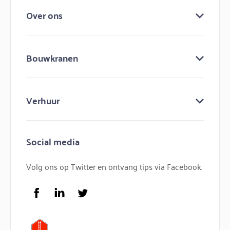
Over ons
Over ons
Bouwkranen
Keuringen
Bouw mee aan bouwma
Bouwkranen
Nieuws
Verhuur
Lijmkranen
Contact
Minihijskranen
Bouwmachines huren
Hijskranen
Social media
Bouwkraan huren
Torenkranen
Bouwlift huren
Volg ons op Twitter en ontvang tips via Facebook.
Service
FAQ
Facebook
LinkedIn
Twitter
Logo Bouwma Bouwmachines BV