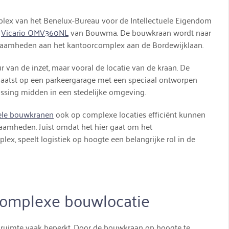
lex van het Benelux-Bureau voor de Intellectuele Eigendom
n
Vicario OMV360NL
van Bouwma. De bouwkraan wordt naar
kzaamheden aan het kantoorcomplex aan de Bordewijklaan.
ur van de inzet, maar vooral de locatie van de kraan. De
aatst op een parkeergarage met een speciaal ontworpen
ossing midden in een stedelijke omgeving.
le bouwkranen
ook op complexe locaties efficiënt kunnen
amheden. Juist omdat het hier gaat om het
, speelt logistiek op hoogte een belangrijke rol in de
complexe bouwlocatie
e ruimte vaak beperkt. Door de bouwkraan op hoogte te