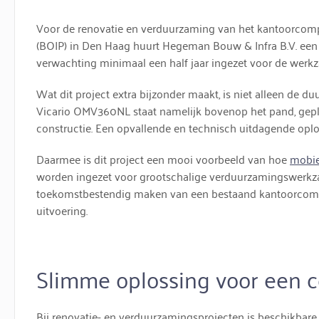
Voor de renovatie en verduurzaming van het kantoorcomp
(BOIP) in Den Haag huurt
Hegeman Bouw & Infra B.V.
ee
verwachting minimaal een half jaar ingezet voor de wer
Wat dit project extra bijzonder maakt, is niet alleen de du
Vicario OMV360NL staat namelijk bovenop het pand, gepl
constructie. Een opvallende en technisch uitdagende opl
Daarmee is dit project een mooi voorbeeld van hoe
mobie
worden ingezet voor grootschalige verduurzamingswerkza
toekomstbestendig maken van een bestaand kantoorcomplex
uitvoering.
Slimme oplossing voor een 
Bij renovatie- en verduurzamingsprojecten is beschikbar