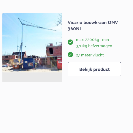
Vicario bouwkraan OMV
360NL
max. 2200kg - min.
370kg hefvermogen
27 meter vlucht
Bekijk product