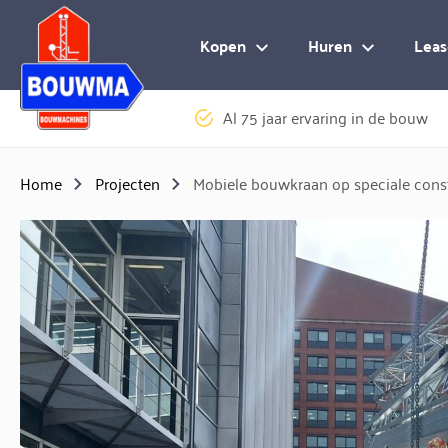
Logo Bouwma Bouwmachines BV
Kopen
Huren
Leas
Al 75 jaar ervaring in de bouw
Home
Projecten
Mobiele bouwkraan op speciale cons