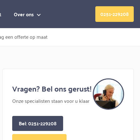
0251-229208
t
Over ons
g een offerte op maat
Vragen? Bel ons gerust!
Onze specialisten staan voor u klaar
Bel: 0251-229208