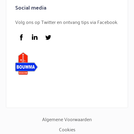
Hijskranen
Social media
Bouwkraan huren
Torenkranen
Bouwlift huren
Volg ons op Twitter en ontvang tips via Facebook.
Service
FAQ
Facebook
LinkedIn
Twitter
Logo Bouwma Bouwmachines BV
Algemene Voorwaarden
Cookies