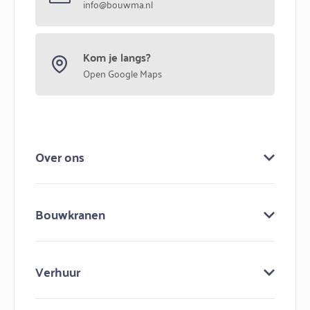
info@bouwma.nl
Kom je langs?
Open Google Maps
Over ons
Over ons
Bouwkranen
Keuringen
Bouw mee aan bouwma
Bouwkranen
Nieuws
Verhuur
Lijmkranen
Contact
Minihijskranen
Bouwmachines huren