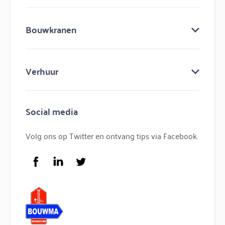
Over ons
Bouwkranen
Keuringen
Bouw mee aan bouwma
Bouwkranen
Nieuws
Verhuur
Lijmkranen
Contact
Minihijskranen
Bouwmachines huren
Hijskranen
Social media
Bouwkraan huren
Torenkranen
Bouwlift huren
Volg ons op Twitter en ontvang tips via Facebook.
Service
FAQ
Facebook
LinkedIn
Twitter
Logo Bouwma Bouwmachines BV