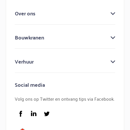
Over ons
Over ons
Bouwkranen
Keuringen
Bouw mee aan bouwma
Bouwkranen
Nieuws
Verhuur
Lijmkranen
Contact
Minihijskranen
Bouwmachines huren
Hijskranen
Social media
Bouwkraan huren
Torenkranen
Bouwlift huren
Volg ons op Twitter en ontvang tips via Facebook.
Service
FAQ
Facebook
LinkedIn
Twitter